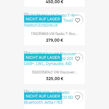
450,00 €
NICHT AUF LAGER
favorite_border
17A035869 VW Radio T-Roc...
279,00 €
NICHT AUF LAGER
favorite_border
3Q0035874C VW Discover...
325,00 €
NICHT AUF LAGER
favorite_border