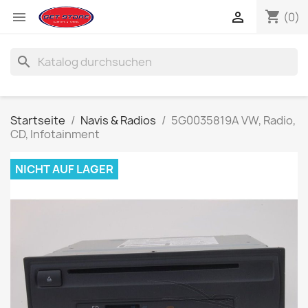
shopping_cart


(0)
search
Startseite
Navis & Radios
5G0035819A VW, Radio,
CD, Infotainment
NICHT AUF LAGER