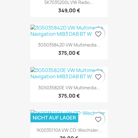
5K7035200L VW Radio...
349,00 €
favorite_border
3G5035842D VW Multimedia...
375,00 €
favorite_border
3G5035820E VW Multimedia...
375,00 €
NICHT AUF LAGER
favorite_border
1K0035110A VW CD-Wechsler...