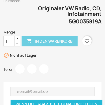
Bruttopreis
Originaler VW Radio, CD,
Infotainment
5G0035819A
Menge

favorite_border
IN DEN WARENKORB

Nicht auf Lager
Teilen
WENN LIEFERBAR, BITTE BENACHRICHTIGEN