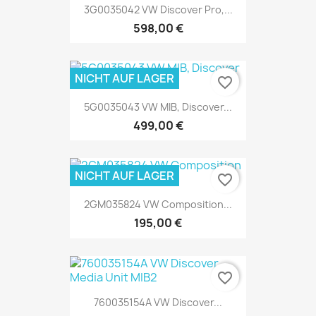
3G0035042 VW Discover Pro,...
598,00 €
NICHT AUF LAGER
favorite_border
5G0035043 VW MIB, Discover...
499,00 €
NICHT AUF LAGER
favorite_border
2GM035824 VW Composition...
195,00 €
favorite_border
760035154A VW Discover...