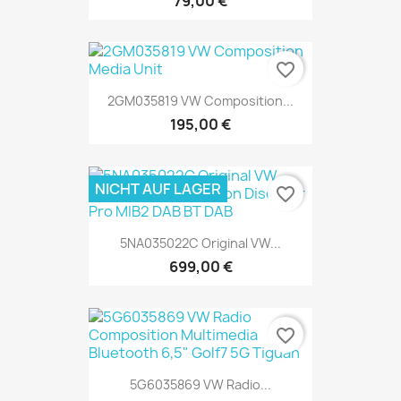
79,00 €
favorite_border
2GM035819 VW Composition...
195,00 €
NICHT AUF LAGER
favorite_border
5NA035022C Original VW...
699,00 €
favorite_border
5G6035869 VW Radio...