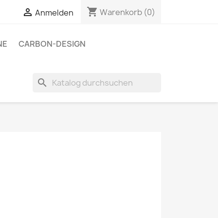
shopping_cart


Warenkorb
(0)
Anmelden
NE
CARBON-DESIGN
search