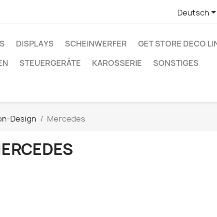
Deutsch
OS
DISPLAYS
SCHEINWERFER
GET STORE DECO LI
EN
STEUERGERÄTE
KAROSSERIE
SONSTIGES
on-Design
Mercedes
ERCEDES