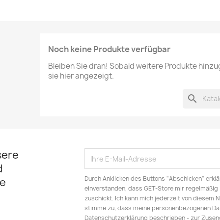
Noch keine Produkte verfügbar
Bleiben Sie dran! Sobald weitere Produkte hinz
sie hier angezeigt.
search
sere
d
Durch Anklicken des Buttons "Abschicken" erklä
e
einverstanden, dass GET-Store mir regelmäßig 
zuschickt. Ich kann mich jederzeit von diesem 
stimme zu, dass meine personenbezogenen Date
Datenschutzerklärung beschrieben - zur Zusen