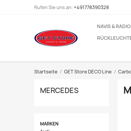
Rufen Sie uns an:
+491778390328
NAVIS & RADI
RÜCKLEUCHT
Startseite
GET Store DECO Line
Carb
M
MERCEDES
MARKEN