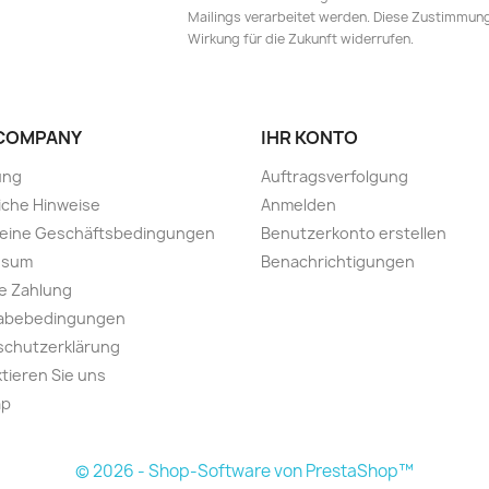
Mailings verarbeitet werden. Diese Zustimmung 
Wirkung für die Zukunft widerrufen.
COMPANY
IHR KONTO
ung
Auftragsverfolgung
iche Hinweise
Anmelden
meine Geschäftsbedingungen
Benutzerkonto erstellen
ssum
Benachrichtigungen
e Zahlung
abebedingungen
schutzerklärung
tieren Sie uns
ap
© 2026 - Shop-Software von PrestaShop™