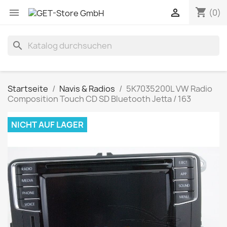
shopping_cart


(0)
search
Startseite
Navis & Radios
5K7035200L VW Radio
Composition Touch CD SD Bluetooth Jetta / 163
NICHT AUF LAGER