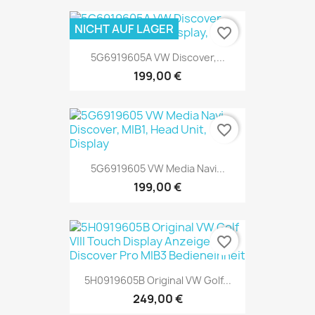
NICHT AUF LAGER
favorite_border
5G6919605A VW Discover,...
199,00 €
favorite_border
5G6919605 VW Media Navi...
199,00 €
favorite_border
5H0919605B Original VW Golf...
249,00 €