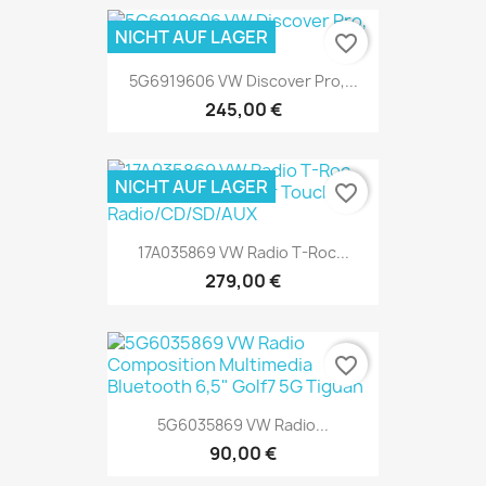
NICHT AUF LAGER
favorite_border
5G6919606 VW Discover Pro,...
245,00 €
NICHT AUF LAGER
favorite_border
17A035869 VW Radio T-Roc...
279,00 €
favorite_border
5G6035869 VW Radio...
90,00 €