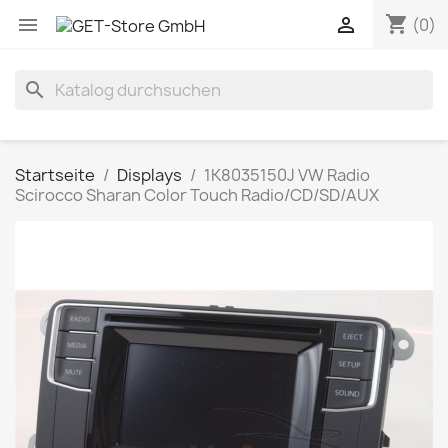
shopping_cart


(0)
search
Startseite
Displays
1K8035150J VW Radio
Scirocco Sharan Color Touch Radio/CD/SD/AUX