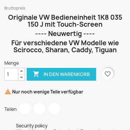
Bruttopreis
Originale VW Bedieneinheit 1K8 035
150 J mit Touch-Screen
---- Neuwertig ----
Für verschiedene VW Modelle wie
Scirocco, Sharan, Caddy, Tiguan
Menge

favorite_border
IN DEN WARENKORB

Nur noch wenige Teile verfügbar
Teilen
Security policy