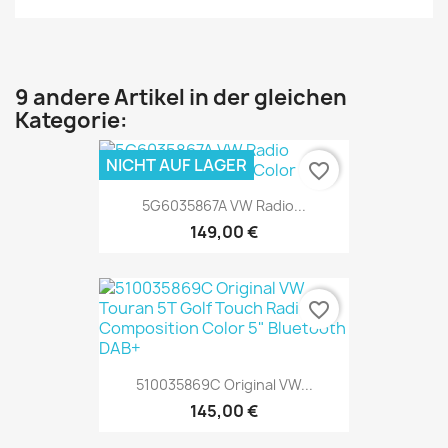
9 andere Artikel in der gleichen
Kategorie:
NICHT AUF LAGER
favorite_border
5G6035867A VW Radio...
149,00 €
favorite_border
510035869C Original VW...
145,00 €